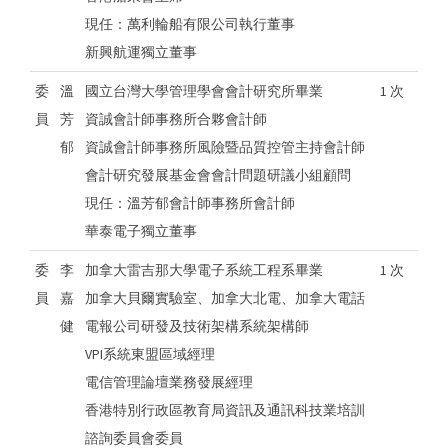
現任：萬利輪船有限公司執行董事
新興航運獨立董事
委
溫
國立台灣大學管理學會會計研究所畢業
1 次
員
芳
資誠會計師事務所合夥會計師
郁
資誠會計師事務所風險暨品質控管主持會計師
會計研究發展基金會會計問題研議小組顧問
現任：溫芳郁會計師事務所會計師
華泰電子獨立董事
委
李
加拿大雷吉那大學電子系統工程系畢業
1 次
員
嘉
加拿大貝爾實驗室、加拿大北電、加拿大電話
健
電報公司研發及技術架構系統架構師
VPI系統東盟區域經理
電信管理論壇業務發展經理
香港特別行政區教育局資訊及通訊科技業培訓
諮詢委員會委員