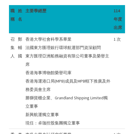
職
姓
主要學經歷
114
稱
名
年度
出席
召
鄭
香港大學社會科學系畢業
1 次
集
輔
法國東方匯理銀行環球航運部門資深顧問
人
國
東方匯理亞洲船務融資有限公司董事及榮譽主
席
香港海事博物館榮譽司庫
香港海運港口局(MPB)成員及MPB轄下推廣及外
務委員會主席
勝獅貨櫃企業、Grandland Shipping Limited獨
立董事
新興航運獨立董事
現任：卓珈控股集團獨立董事