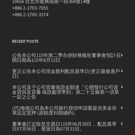
10656 台北市復興南路一段368號14樓
+886 2-2703-7055
+886 2-2700-3374
RECENT POSTS
公告本公司115年第二季合併財務報告董事會預計召
開日期為115年8月12日
更正公告本公司現金股利配息基準日(更正最後過戶
日)
本公司及子公司背書保證金額達『公開發行公司資
金貸與及背書 保證處理準則』第二十五條第一項第
一款之公告
(代)海德公司為本公司銀行授信申請案提供美金存
單設定質押 (原額度到期續約)。
董事會訂定除息交易日115年06月30日， 配息基準
日07月06日，發放日為07月31日。