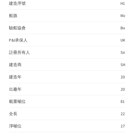
建造序號
H1295
船旗
Marshal
驗船協會
Bureau 
P&I承保人
UK P&I 
註冊所有人
Sincere
建造商
SHANGH
建造年
2014
出廠年
2014
載重噸位
81676
全長
229.00
淨噸位
27561