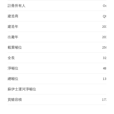
註冊所有人
Ocean 
建造商
QINGDAO
建造年
2018
出廠年
2018
載重噸位
250,327
全長
325.00
淨噸位
48,628
總噸位
135,08
蘇伊士運河淨噸位
貨艙容積
171107