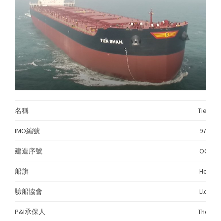
名稱
Tien 
IMO編號
972483
建造序號
OC25.0
船旗
Hong K
驗船協會
Lloyd’s
P&I承保人
The Bri