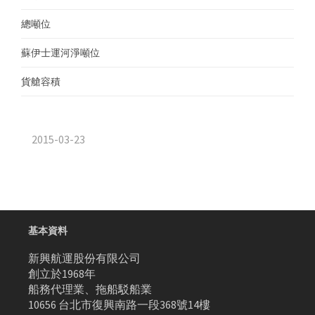
總噸位
1
蘇伊士運河淨噸位
0
貨艙容積
3
2015-03-23
基本資料
新興航運股份有限公司
創立於1968年
船務代理業、拖船駁船業
10656 台北市復興南路一段368號14樓