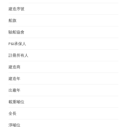
建造序號
H
船旗
M
驗船協會
B
P&I承保人
S
註冊所有人
E
建造商
S
建造年
2
出廠年
2
載重噸位
2
全長
3
淨噸位
9