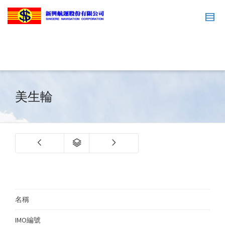
美生輪
名稱
M
IMO編號
9