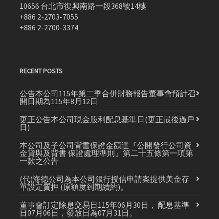
10656 台北市復興南路一段368號14樓
+886 2-2703-7055
+886 2-2700-3374
RECENT POSTS
公告本公司115年第二季合併財務報告董事會預計召
開日期為115年8月12日
更正公告本公司現金股利配息基準日(更正最後過戶
日)
本公司及子公司背書保證金額達『公開發行公司資
金貸與及背書 保證處理準則』第二十五條第一項第
一款之公告
(代)海德公司為本公司銀行授信申請案提供美金存
單設定質押 (原額度到期續約)。
董事會訂定除息交易日115年06月30日， 配息基準
日07月06日，發放日為07月31日。