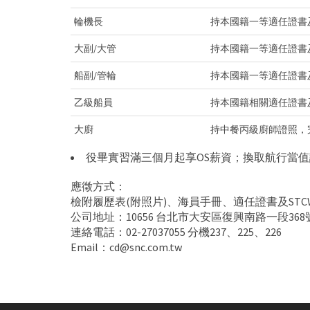
輪機長
持本國籍一等適任證書及S
大副/大管
持本國籍一等適任證書及S
船副/管輪
持本國籍一等適任證書及S
乙級船員
持本國籍相關適任證書及S
大廚
持中餐丙級廚師證照，完
役畢實習滿三個月起享OS薪資；換取航行當值
應徵方式：
檢附履歷表(附照片)、海員手冊、適任證書及STCW
公司地址：10656 台北市大安區復興南路一段368
連絡電話：02-27037055 分機237、225、226
Email：cd@snc.com.tw