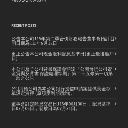
+886 2-2700-3374
RECENT POSTS
公告本公司115年第二季合併財務報告董事會預計召
開日期為115年8月12日
更正公告本公司現金股利配息基準日(更正最後過戶
日)
本公司及子公司背書保證金額達『公開發行公司資
金貸與及背書 保證處理準則』第二十五條第一項第
一款之公告
(代)海德公司為本公司銀行授信申請案提供美金存
單設定質押 (原額度到期續約)。
董事會訂定除息交易日115年06月30日， 配息基準
日07月06日，發放日為07月31日。