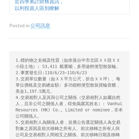
近四季累計財務資訊，
以利投資人區別瞭解
Posted in
公司訊息
1.標的物之名稱及性質（如坐落台中市北區ＸＸ段ＸＸ
小段土地）: 53,411 載重噸，多用途輕便型散裝輪。

2.事實發生日:110/6/23~110/6/23

3.交易單位數量（如ＸＸ平方公尺，折合ＸＸ坪）、每
單位價格及交易總金額: 多功能輕便型散裝貨輪壹艘，
美金1,197.5萬元。

4.交易相對人及其與公司之關係（交易相對人如屬自然
人，且非公司之關係人者，得免揭露其姓名）: Vanhui 
Resources (HK) Co., Limited or nominee，非本
公司關係人。

5.交易相對人為關係人者，並應公告選定關係人為交易
對象之原因及前次移轉之所有人、前次移轉之所有人與
公司及交易相對人間相互之關係、前次移轉日期及移轉