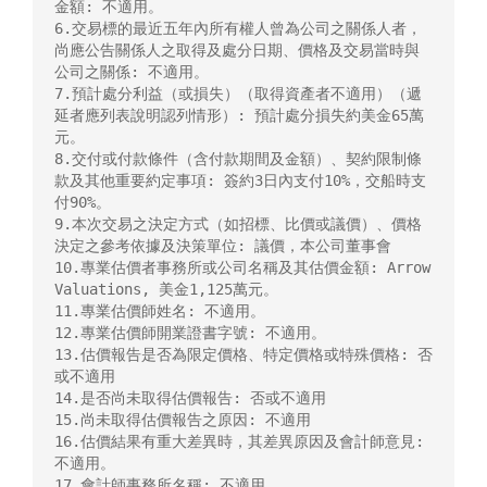
金額: 不適用。

6.交易標的最近五年內所有權人曾為公司之關係人者，
尚應公告關係人之取得及處分日期、價格及交易當時與
公司之關係: 不適用。

7.預計處分利益（或損失）（取得資產者不適用）（遞
延者應列表說明認列情形）: 預計處分損失約美金65萬
元。

8.交付或付款條件（含付款期間及金額）、契約限制條
款及其他重要約定事項: 簽約3日內支付10%，交船時支
付90%。

9.本次交易之決定方式（如招標、比價或議價）、價格
決定之參考依據及決策單位: 議價，本公司董事會

10.專業估價者事務所或公司名稱及其估價金額: Arrow 
Valuations, 美金1,125萬元。

11.專業估價師姓名: 不適用。

12.專業估價師開業證書字號: 不適用。

13.估價報告是否為限定價格、特定價格或特殊價格: 否
或不適用

14.是否尚未取得估價報告: 否或不適用

15.尚未取得估價報告之原因: 不適用

16.估價結果有重大差異時，其差異原因及會計師意見: 
不適用。

17.會計師事務所名稱: 不適用。
