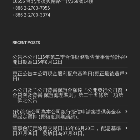
10656 台北市復興南路一段368號14樓
+886 2-2703-7055
+886 2-2700-3374
RECENT POSTS
公告本公司115年第二季合併財務報告董事會預計召
開日期為115年8月12日
更正公告本公司現金股利配息基準日(更正最後過戶
日)
本公司及子公司背書保證金額達『公開發行公司資
金貸與及背書 保證處理準則』第二十五條第一項第
一款之公告
(代)海德公司為本公司銀行授信申請案提供美金存
單設定質押 (原額度到期續約)。
董事會訂定除息交易日115年06月30日， 配息基準
日07月06日，發放日為07月31日。