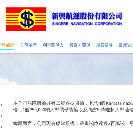
新興船隊
公司治理
利害關係人
投資人關係
船員招募
最新資
本公司船隊目前共有15艘各型貨輪，包含4艘Kamsarmax型8
輪，1艘250,000噸大型礦砂貨輪以及 3艘30萬噸超大型油
總體而言，公司現有船隊規模，載重噸位達近3百萬噸，平