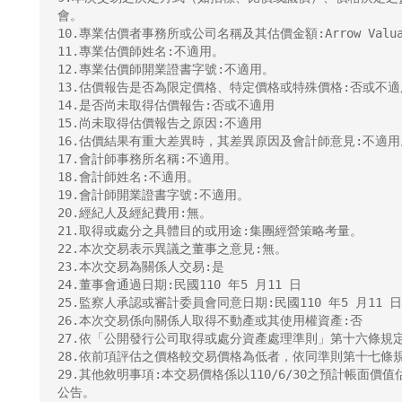
會。

10.專業估價者事務所或公司名稱及其估價金額:Arrow Valuat
11.專業估價師姓名:不適用。

12.專業估價師開業證書字號:不適用。

13.估價報告是否為限定價格、特定價格或特殊價格:否或不適用
14.是否尚未取得估價報告:否或不適用

15.尚未取得估價報告之原因:不適用

16.估價結果有重大差異時，其差異原因及會計師意見:不適用。
17.會計師事務所名稱:不適用。

18.會計師姓名:不適用。

19.會計師開業證書字號:不適用。

20.經紀人及經紀費用:無。

21.取得或處分之具體目的或用途:集團經營策略考量。

22.本次交易表示異議之董事之意見:無。

23.本次交易為關係人交易:是

24.董事會通過日期:民國110 年5 月11 日

25.監察人承認或審計委員會同意日期:民國110 年5 月11 日

26.本次交易係向關係人取得不動產或其使用權資產:否

27.依「公開發行公司取得或處分資產處理準則」第十六條規定
28.依前項評估之價格較交易價格為低者，依同準則第十七條規
29.其他敘明事項:本交易價格係以110/6/30之預計帳面
公告。