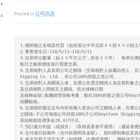
Posted in
公司訊息
1.標的物之名稱及性質（如坐落台中市北區ＸＸ段ＸＸ小段土地）
2.事實發生日:110/5/11~110/5/11

3.交易單位數量（如ＸＸ平方公尺，折合ＸＸ坪）、每單位價
船日之帳面價值進行買賣交易。

4.交易相對人及其與公司之關係（交易相對人如屬自然人，且非公
hipping Co. Ltd.，本公司100%持股之孫公司。

5.交易相對人為關係人者，並應公告選定關係人為交易對象
及交易相對人間相互之關係、前次移轉日期

及移轉金額:集團經營策略考量，擬自100%持股之孫公司Keyston
紹爾船籍。

6.交易標的最近五年內所有權人曾為公司之關係人者，尚應
之關係:子公司海德公司持股100%子公司Keystone Shippin
原始船舶造價美金28,417仟元。

7.預計處分利益（或損失）（取得資產者不適用）（遞延者應
8.交付或付款條件（含付款期間及金額）、契約限制條款及其
9.本次交易之決定方式（如招標、比價或議價）、價格決定之