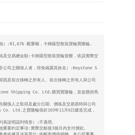
:81,676 載重噸，卡姆薩型散裝貨輪寶隆輪。

格及交易總金額:卡姆薩型散裝貨輪壹艘，依該實際交
司之關係人者，得免揭露其姓名）:Keystone S
之原因及前次移轉之所有人、前次移轉之所有人與公司
e Shipping Co. Ltd.購買寶隆輪，並改懸掛馬
公告關係人之取得及處分日期、價格及交易當時與公司
g Co. Ltd.之寶隆輪係於103年11月6日建造完成，
列表說明認列情形）:不適用。

他重要約定事項:實際交船後3個月內支付價款。

參考依據及決策單位:依帳面價值移轉，本公司董事