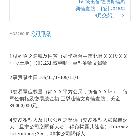
Ltd. 擬出售散裝貨輪惠
興輪壹艘，預計2016年
9月交船。
Posted in
公司訊息
1.標的物之名稱及性質（如坐落台中市北區ＸＸ段ＸＸ
小段土地）:305,261 載重噸，巨型油輪文貴輪。
2.事實發生日:105/11/1~105/11/1
3.交易單位數量（如ＸＸ平方公尺，折合ＸＸ坪）、每
單位價格及交易總金額:巨型油輪文貴輪壹艘，美金
39,000,000元。
4.交易相對人及其與公司之關係（交易相對人如屬自然
人，且非公司之關係人者，得免揭露其姓名）:Euronav
Luxembourg S.A. ，非本公司關係人。