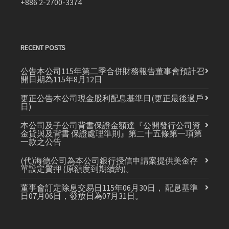
+886 2-2700-3374
RECENT POSTS
公告本公司115年第二季合併財務報告董事會預計召
開日期為115年8月12日
更正公告本公司現金股利配息基準日(更正最後過戶
日)
本公司及子公司背書保證金額達『公開發行公司資
金貸與及背書 保證處理準則』第二十五條第一項第
一款之公告
(代)海德公司為本公司銀行授信申請案提供美金存
單設定質押 (原額度到期續約)。
董事會訂定除息交易日115年06月30日， 配息基準
日07月06日，發放日為07月31日。