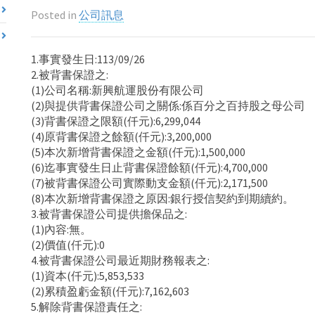
Posted in
公司訊息
1.事實發生日:113/09/26
2.被背書保證之:
(1)公司名稱:新興航運股份有限公司
(2)與提供背書保證公司之關係:係百分之百持股之母公司
(3)背書保證之限額(仟元):6,299,044
(4)原背書保證之餘額(仟元):3,200,000
(5)本次新增背書保證之金額(仟元):1,500,000
(6)迄事實發生日止背書保證餘額(仟元):4,700,000
(7)被背書保證公司實際動支金額(仟元):2,171,500
(8)本次新增背書保證之原因:銀行授信契約到期續約。
3.被背書保證公司提供擔保品之:
(1)內容:無。
(2)價值(仟元):0
4.被背書保證公司最近期財務報表之:
(1)資本(仟元):5,853,533
(2)累積盈虧金額(仟元):7,162,603
5.解除背書保證責任之: