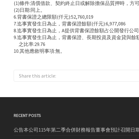
(1)條件:清償借款、契約終止日或解除擔保品質押時，方
(2)日期:同上。
6.背書保證之總限額(仟元):52,760,019
7.迄事實發生日為止，背書保證餘額(仟元):6,977,086
8.迄事實發生日為止，A提供背書保證餘額占公開發行公司最
9.迄事實發生日為止，背書保證、長期投資及資金貸與
之比率:29.76
10.其他應敘明事項:無。
Share this article:
RECENT POSTS
公告本公司115年第二季合併財務報告董事會預計召開日期為