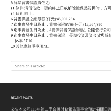
5.解除背書保證責任之:
(1)條件:清償借款、契約終止日或解除擔保品質押時，方
(2)日期:同上。
6.背書保證之總限額(仟元):45,931,284
7.迄事實發生日為止，背書保證餘額(仟元):15,564,890
8.迄事實發生日為止，A提供背書保證餘額占公開發行公司最
9.迄事實發生日為止，背書保證、長期投資及資金貸與
比率:37.10
10.其他應敘明事項:無。
Share this article:
RECENT POSTS
公告本公司115年第二季合併財務報告董事會預計召開日期為