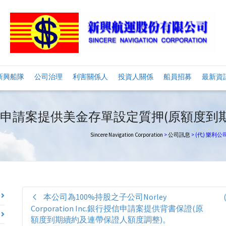
新興船隊
公司治理
利害關係人
投資人關係
船員招募
最新資
信申請案提供美金存單設定質押(原額度到
Sincere Navigation Corporation
>
公司訊息
>
(代) 樂利
本公司為100%持股之子公司Norley
Corporation Inc.銀行授信申請案提供背書保證(原
額度到期續約及連帶保證人額度調整)。