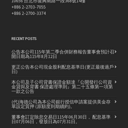
10656 台北市復興南路一段368號14樓
+886 2-2703-7055
+886 2-2700-3374
RECENT POSTS
公告本公司115年第二季合併財務報告董事會預計召
開日期為115年8月12日
更正公告本公司現金股利配息基準日(更正最後過戶
日)
本公司及子公司背書保證金額達『公開發行公司資
金貸與及背書 保證處理準則』第二十五條第一項第
一款之公告
(代)海德公司為本公司銀行授信申請案提供美金存
單設定質押 (原額度到期續約)。
董事會訂定除息交易日115年06月30日， 配息基準
日07月06日，發放日為07月31日。