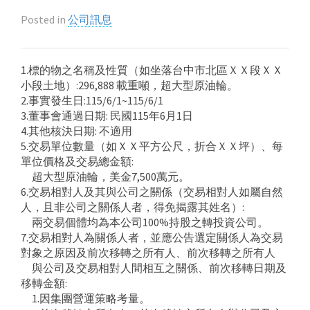
Posted in
公司訊息
1.標的物之名稱及性質（如坐落台中市北區ＸＸ段ＸＸ
小段土地）:296,888 載重噸，超大型原油輪。
2.事實發生日:115/6/1~115/6/1
3.董事會通過日期: 民國115年6月1日
4.其他核決日期: 不適用
5.交易單位數量（如ＸＸ平方公尺，折合ＸＸ坪）、每
單位價格及交易總金額:
超大型原油輪，美金7,500萬元。
6.交易相對人及其與公司之關係（交易相對人如屬自然
人，且非公司之關係人者，得免揭露其姓名）:
兩交易個體均為本公司100%持股之轉投資公司。
7.交易相對人為關係人者，並應公告選定關係人為交易
對象之原因及前次移轉之所有人、前次移轉之所有人
與公司及交易相對人間相互之關係、前次移轉日期及
移轉金額:
1.因集團營運策略考量。