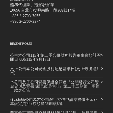
船務代理業、拖船駁船業
10656 台北市復興南路一段368號14樓
+886 2-2703-7055
+886 2-2700-3374
RECENT POSTS
公告本公司115年第二季合併財務報告董事會預計召
開日期為115年8月12日
更正公告本公司現金股利配息基準日(更正最後過戶
日)
本公司及子公司背書保證金額達『公開發行公司資
金貸與及背書 保證處理準則』第二十五條第一項第
一款之公告
(代)海德公司為本公司銀行授信申請案提供美金存
單設定質押 (原額度到期續約)。
董事會訂定除息交易日115年06月30日， 配息基準