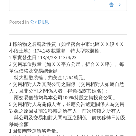
告
Posted in
公司訊息
1.標的物之名稱及性質（如坐落台中市北區ＸＸ段ＸＸ
小段土地）:174,145 載重噸，特大型散裝輪。
2.事實發生日:113/4/23~113/4/23
3.交易單位數量（如ＸＸ平方公尺，折合ＸＸ坪）、每
單位價格及交易總金額:
特大型散裝輪，約美金1,264萬元。
4.交易相對人及其與公司之關係（交易相對人如屬自然
人，且非公司之關係人者，得免揭露其姓名）:
兩交易個體均為本公司100%持股之轉投資公司。
5.交易相對人為關係人者，並應公告選定關係人為交易
對象之原因及前次移轉之所有人、前次移轉之所有人
與公司及交易相對人間相互之關係、前次移轉日期及
移轉金額:
1.因集團營運策略考量。