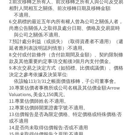
2.前次移轉之所有人、前次移轉之所有人與公司及交易
相對人間相互之關係、前次移轉日期及移轉金額:
不適用。
6.交易標的最近五年內所有權人曾為公司之關係人者，
尚應公告關係人之取得及處分日期、價格及交易當時
與公司之關係:不適用。
7.預計處分利益（或損失）（取得資產者不適用）（遞
延者應列表說明認列情形）:不適用。
8.交付或付款條件（含付款期間及金額）、契約限制條
款及其他重要約定事項:交船後3個月內支付價金。
9.本次交易之決定方式（如招標、比價或議價）、價格
決定之參考依據及決策單位:
依該輪113/3/31之帳面價值移轉，子公司董事會。
10.專業估價者事務所或公司名稱及其估價金額:Arrow
Valuations, 美金2,150萬元。
11.專業估價師姓名:不適用。
12.專業估價師開業證書字號:不適用。
13.估價報告是否為限定價格、特定價格或特殊價格:否
或不適用
14.是否尚未取得估價報告:否或不適用
15.尚未取得估價報告之原因:不適用